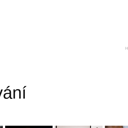
H
vání